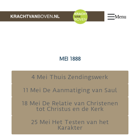
Menu
MEI 1888
4 Mei Thuis Zendingswerk
11 Mei De Aanmatiging van Saul
18 Mei De Relatie van Christenen
tot Christus en de Kerk
25 Mei Het Testen van het
Karakter